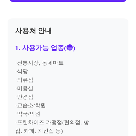
사용처 안내
1. 사용가능 업종(🔵)
·전통시장, 동네마트
·식당
·의류점
·미용실
·안경점
·교습소/학원
·약국/의원
·프랜차이즈 가맹점(편의점, 빵
집, 카페, 치킨집 등)